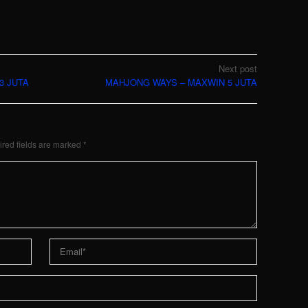
Next post
3 JUTA
MAHJONG WAYS – MAXWIN 5 JUTA
red fields are marked
*