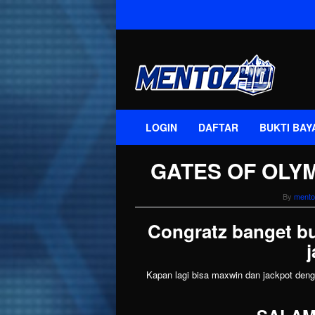
Skip
to
content
LOGIN
DAFTAR
BUKTI BAY
GATES OF OLYM
By
mento
Congratz banget bu
Kapan lagi bisa maxwin dan jackpot den