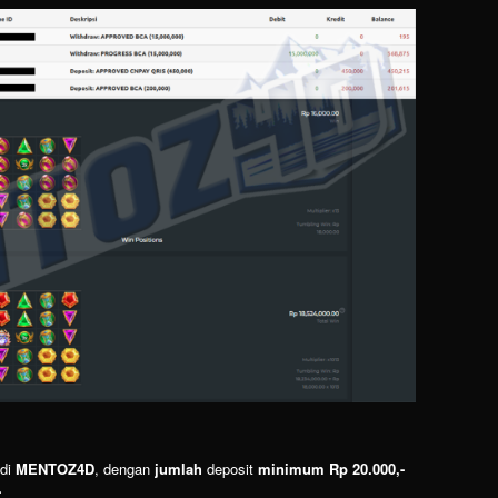
di
MENTOZ4D
,
dengan
jumlah
deposit
minimum
Rp
20.000,-
-