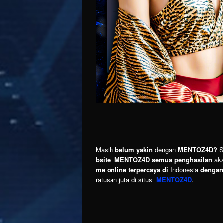
Masih
belum
yakin
dengan
MENTOZ4D
?
S
bsite
MENTOZ4D
semua
penghasilan
ak
me
online
terpercaya
di
Indonesia
dengan
ratusan
juta
di
situs
MENTOZ4D
.