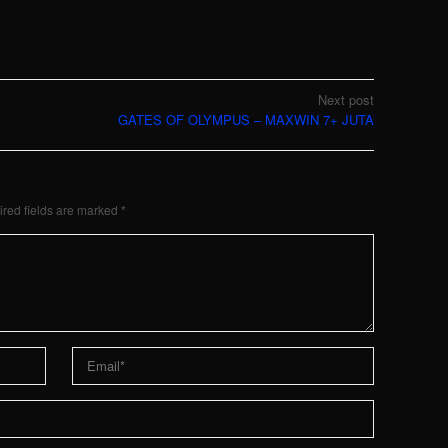
Next post
GATES OF OLYMPUS – MAXWIN 7+ JUTA
red fields are marked
*