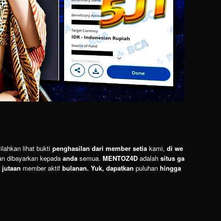
ilahkan
lihat
bukti
penghasilan
dari
member
setia
kami,
di
we
an
dibayarkan
kepada
anda
semua.
MENTOZ4D
adalah
situs
ga
jutaan
member
aktif
bulanan.
Yuk,
dapatkan
puluhan
hingga