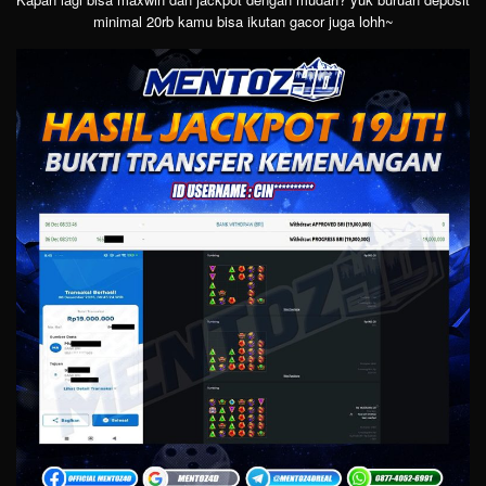
minimal 20rb kamu bisa ikutan gacor juga lohh~