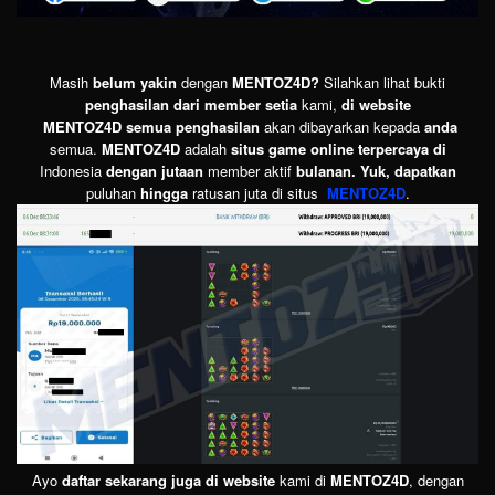
Masih
belum
yakin
dengan
MENTOZ4D
?
Silahkan
lihat
bukti
penghasilan
dari
member
setia
kami,
di
website
MENTOZ4D
semua
penghasilan
akan
dibayarkan
kepada
anda
semua.
MENTOZ4D
adalah
situs
game
online
terpercaya
di
Indonesia
dengan
jutaan
member
aktif
bulanan.
Yuk,
dapatkan
puluhan
hingga
ratusan
juta
di
situs
MENTOZ4D
.
Ayo
daftar
sekarang
juga
di
website
kami
di
MENTOZ4D
,
dengan