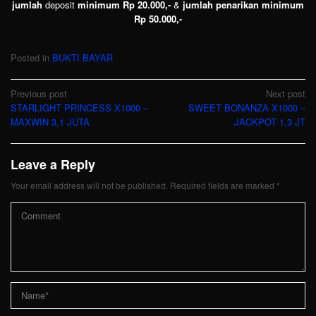
jumlah
deposit
minimum
Rp
20.000,-
&
jumlah
penarikan
minimum
Rp
50.000,-
Posted in
BUKTI BAYAR
Post
Previous post
Next post
STARLIGHT PRINCESS X1000 –
SWEET BONANZA X1000 –
navigation
MAXWIN 3,1 JUTA
JACKPOT 1,3 JT
Leave a Reply
Your email address will not be published.
Required fields are marked
*