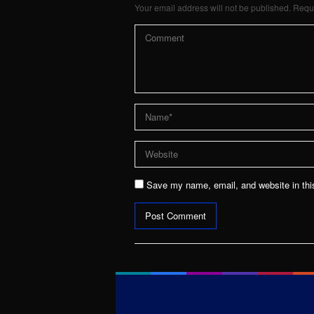
Your email address will not be published.
Requi
Save my name, email, and website in thi