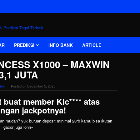
AR
PREDIKSI
INFO BANK
ARTICLE
NCESS X1000 – MAXWIN
3,1 JUTA
deh
Posted on
December 5, 2025
t buat member Kic
****
atas
ngan jackpotnya!
gan mudah? yuk buruan deposit minimal 20rb kamu bisa ikutan
gacor juga lohh~