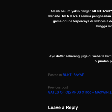
Masih
belum
yakin
dengan
MENTOZ4D
?
website
MENTOZ4D
semua
penghasilan
game
online
terpercaya
di
Indonesia
d
hingga
ra
Ayo
daftar
sekarang
juga
di
website
kam
&
jumlah
p
Posted in
BUKTI BAYAR
Post
Previous post
GATES OF OLYMPUS X1000 – MAXWIN 2,
navigation
Leave a Reply