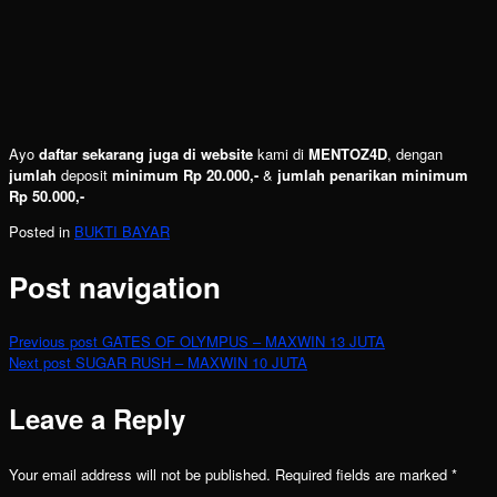
Ayo
daftar
sekarang
juga
di
website
kami
di
MENTOZ4D
,
dengan
jumlah
deposit
minimum
Rp
20.000,-
&
jumlah
penarikan
minimum
Rp
50.000,-
Posted in
BUKTI BAYAR
Post navigation
Previous post
GATES OF OLYMPUS – MAXWIN 13 JUTA
Next post
SUGAR RUSH – MAXWIN 10 JUTA
Leave a Reply
Your email address will not be published.
Required fields are marked
*