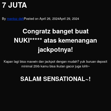
7 JUTA
By
mentoz deh
Posted on
April 26, 2024
April 29, 2024
Congratz banget buat
NUKI*****
atas kemenangan
jackpotnya!
Kapan lagi bisa maxwin dan jackpot dengan mudah? yuk buruan deposit
minimal 20rb kamu bisa ikutan gacor juga lohh~
SALAM SENSATIONAL~!