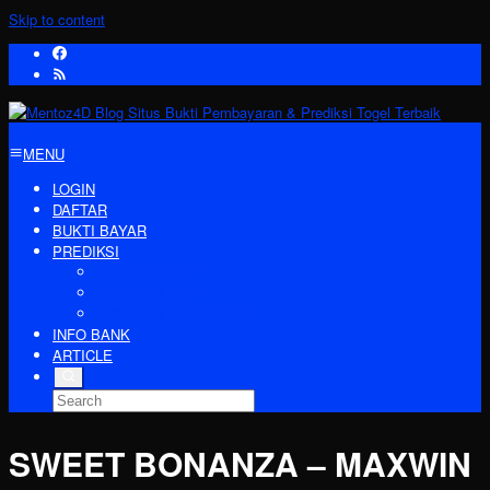
Skip to content
MENU
LOGIN
DAFTAR
BUKTI BAYAR
PREDIKSI
PREDIKSI SDY
PREDIKSI SGP
PREDIKSI HONGKONG
INFO BANK
ARTICLE
SWEET BONANZA – MAXWIN