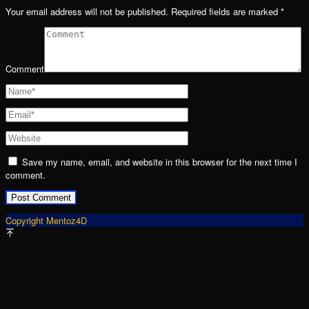
Your email address will not be published.
Required fields are marked
*
Comment
Save my name, email, and website in this browser for the next time I
comment.
Copyright Mentoz4D